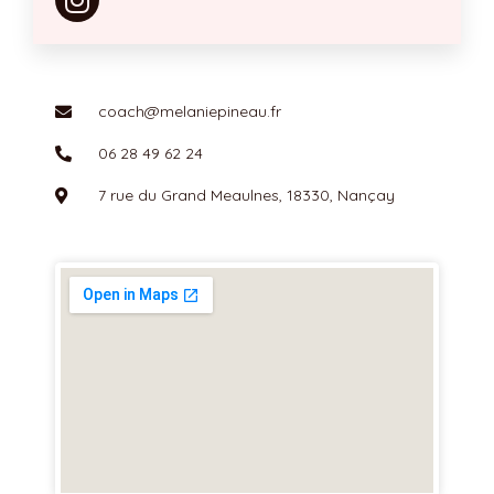
s
t
a
g
coach@melaniepineau.fr
r
06 28 49 62 24
a
m
7 rue du Grand Meaulnes, 18330, Nançay