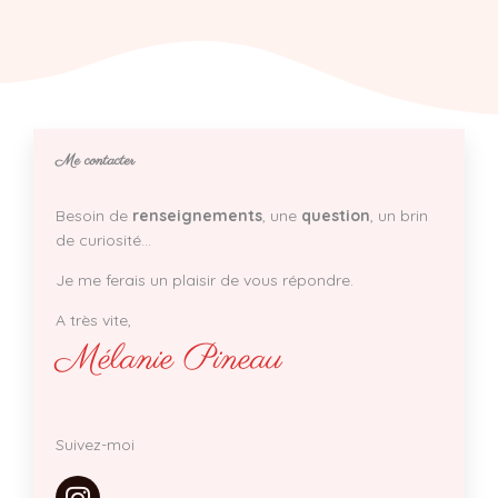
Me contacter
Besoin de
renseignements
, une
question
, un brin
de curiosité…
Je me ferais un plaisir de vous répondre.
A très vite,
Mélanie Pineau
Suivez-moi
I
n